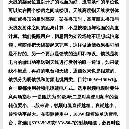
天线的架设位置以开扩的地面为好，没有条件的单位也
可以架在两个楼房之间或楼顶。天线高度指天线发射体
地面或楼顶的相对高度。架在楼顶时，高度应以楼顶与
天线发射体之间的距离计算，不是按楼顶与地面的高度
计算。我们提醒用户，切忌因为架设场地不理想或怕麻
烦，就随便把天线架起来完事，这样做通信效果很可能
是不好的。另一个要点是馈线的选用和布设。馈线是将
电台的输出功率送到天线进行发射的唯一通道，如果馈
线不畅通，再好的电台和天线，通信效果也是很差的。
馈线分为明馈线和射频电缆两类。目前100W~150W电
台一般都使用射频电缆馈电方式。选用射频电缆时要注
意两项指标:一是阻抗为 50欧姆;二是对高使用频率的衰
耗值要小。- .般来讲，射频电缆直径越粗，衰耗越小，
传输功率越大。在实际使用中，100W 级短波单边带电
台，常选用SYV-50-5或SYV-50-7的射频电缆，必要时也