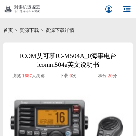
首页
资源下载
资源下载详情
ICOM艾可慕IC-M504A_0海事电台
icomm504a英文说明书
1687
0
20
浏览:
人浏览
下载:
次
积分:
分