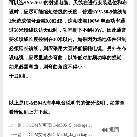
可以选SYV-50-9的射频电缆。天线在进行安装选位和布
设时，应尽可能缩短馈线的长度，普通SYV-50-5馈线每
1米造成信号衰减0.082dB，这意味着100W 电台功率通
过50米馈线送达天线时，功率剩下不到40W。因此通常
要求馈线长度控制在30米以内。如果因为场地条件限制
必须延长馈线，则应采用大直径低损耗电缆。另外在布
设电缆，应尽量减少弯曲，以降低对射频功率的损耗，
如果必需弯曲，则弯曲角度不得小
于120度。
以上是IC-M504A海事电台说明书的部分说明，如需查
看请回到上方下载。
上一篇：
ICOM艾可慕IC-M505_5_package海事电台icomm505/5/package英文说明书
返回
下一篇：
ICOM艾可慕IC-M504_4a_package海事电台icomm504/4a英文说明书