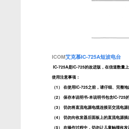
ICOM
艾克慕IC-725A短波电台
IC-725A
是
IC-725
的改进版，在信道数量上
使用注意事项：
（
1
） 在使用
IC-725
之前，请仔细、完整地
（
2
） 保存本说明书
-
本说明书包含
IC-725
（
3
） 切勿将直流电源电缆连接至交流电源
（
4
） 切勿向收发器后面板上的直流电源插
（
5
） 在操作过程中，切勿让儿童触摸收发