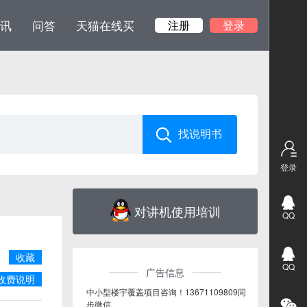
讯
问答
天猫在线买
注册
登录
登录
对讲机使用培训
QQ
收藏
QQ
广告信息
收费说明
中小型楼宇覆盖项目咨询！13671109809同
步微信