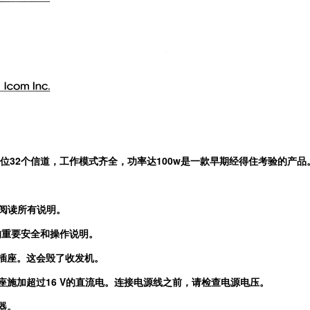
位
32
个信道，工作模式齐全，功率达
100w
是一款早期经得住考验的产品
阅读所有说明。
的重要安全和操作说明。
插座。这会毁了收发机。
座施加超过
16 V
的直流电。连接电源线之前，请检查电源电压。
器。