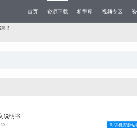
首页
资源下载
机型库
视频专区
资
文说明书
台英文说明书
对讲机资源站
30