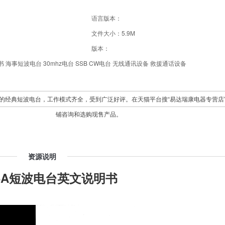
语言版本：
文件大小：5.9M
版本：
书 海事短波电台 30mhz电台 SSB CW电台 无线通讯设备 救援通话设备
icom的经典短波电台，工作模式齐全，受到广泛好评。在天猫平台搜“易达瑞康电器专营店
铺咨询和选购现售产品。
资源说明
725A短波电台英文说明书