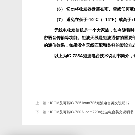
（
6
） 切勿将收发器暴露在雨、雪或任何液
（
7
） 避免在低于
-10
°
C
（
+14
°
F
）或高于
+
无线电收发信机是一个大家族，如今随着时
密语音传输等功能。短波天线是短波通信的重要
的通信效果，如果没有天线匹配和良好的架设方
以上为
IC-725A
短波电台技术说明书简介，
上一篇：
ICOM艾可慕IC-725 icom725短波电台英文说明书
下一篇：
ICOM艾可慕IC-720A icom720a短波电台英文说明书