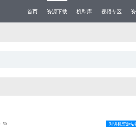
首页
资源下载
机型库
视频专区
资
对讲机资源站
：50