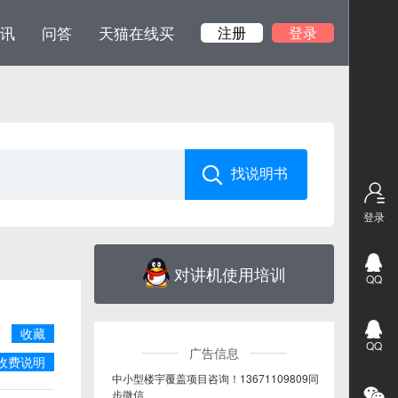
讯
问答
天猫在线买
注册
登录
登录
对讲机使用培训
QQ
收藏
QQ
广告信息
收费说明
中小型楼宇覆盖项目咨询！13671109809同
步微信