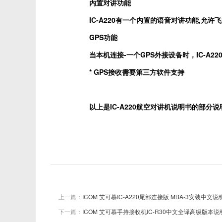
内置对讲功能
IC-A220
有一个内置的语音对讲功能
,
允许飞
GPS
功能
当本机连接
-
一个
GPS
外接设备时，
IC-A22
* GPS
接收需要第三方软件支持
以上是
IC-A220
航空对讲机说明书的部分说
上一篇：
ICOM 艾可慕IC-A220尾部连接版 MBA-3安装中文说
下一篇：
ICOM 艾可慕手持接收机IC-R30中文全译高级版本说