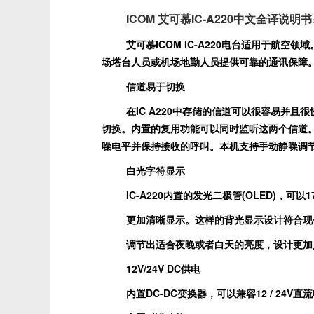
ICOM 艾可慕IC-A220中文全译说明书
艾可慕
ICOM IC-A220
电台适用于航空领域
场塔台人员或机场地勤人员提供可靠的通讯保障
信道易于切换
在
IC A220
中存储的信道可以很容易并且很
切换。内置的复用功能可以同时监听这两个信道
噪电平并保持接收的呼叫。本机支持手动静噪调
白光字符显示
IC-A220
内置的发光二极管
(OLED)
，可以
1
更加清晰显示。这样的背光显示设计符合现
调节出适合夜晚或者白天的亮度，设计更加
12V/24V DC
供电
内置
DC-DC
变换器，可以兼容
12 / 24V
直流