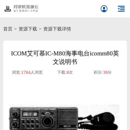
首页
资源下载
资源下载详情
ICOM艾可慕IC-M80海事电台icomm80英
文说明书
1704
0
30
浏览:
人浏览
下载:
次
积分:
分