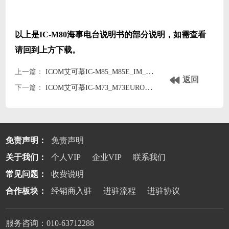
以上是IC-M80海事电台说明书的部分说明，如需查看
请回到上方下载。
上一篇：
ICOM艾可慕IC-M85_M85E_IM_ENG_2海事电台icomm85/m85e英文说明书
返回
下一篇：
ICOM艾可慕IC-M73_M73EURO_8海事电台icomm73/m73euro英文说明书
免责声明：
免责声明
关于我们：
个人VIP
企业VIP
联系我们
常见问题：
收费说明
合作板块：
经销商入驻
进驻流程
进驻协议
服务咨询：010-63712288