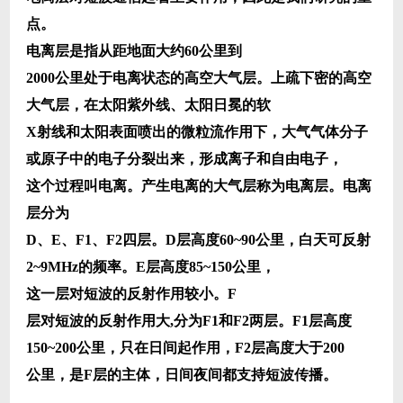
点。
电离层是指从距地面大约
60
公里到
2000公里处于电离状态的高空大气层。上疏下密的高空
大气层，在太阳紫外线、太阳日冕的软
X射线和太阳表面喷出的微粒流作用下，大气气体分子
或原子中的电子分裂出来，形成离子和自由电子，
这个过程叫电离。产生电离的大气层称为电离层。电离
层分为
D
、
E
、
F1
、
F2四
层。
D
层高度
60~90
公里，白天可反射
2~9MHz
的频率。
E
层高度
85~150公里，
这一层对短波的反射作用较小。
F
层对短波的反射作用大
,
分为
F1
和
F2两层。
F1
层高度
150~200
公里，只在日间起作用，
F2
层高度大于
200
公里，是
F层的主体，日间夜间都支持短波传播。