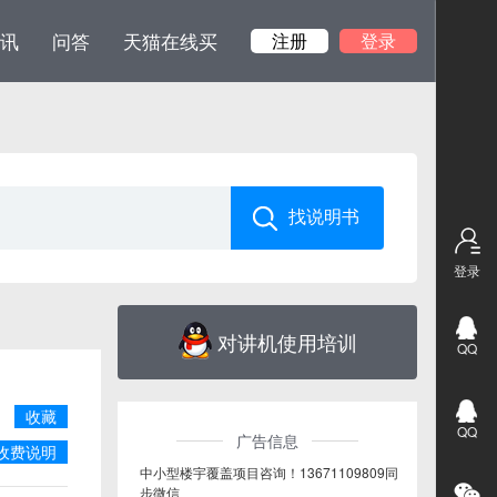
讯
问答
天猫在线买
注册
登录
登录
对讲机使用培训
QQ
收藏
QQ
广告信息
收费说明
中小型楼宇覆盖项目咨询！13671109809同
步微信