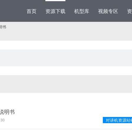
首页
资源下载
机型库
视频专区
资
说明书
文说明书
对讲机资源站
30