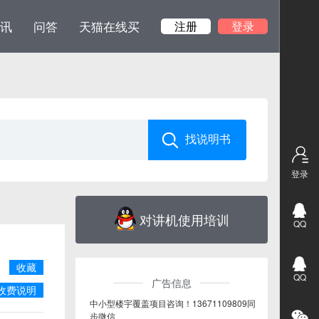
讯
问答
天猫在线买
注册
登录
登录
对讲机使用培训
QQ
收藏
QQ
广告信息
收费说明
中小型楼宇覆盖项目咨询！13671109809同
步微信