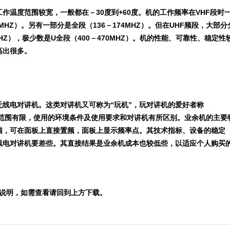
作温度范围较宽，一般都在－30度到+60度。机的工作频率在VHF段时
60MHZ）。另有一部分是全段（136－174MHZ）。但在UHF频段，大部分
0MHZ），极少数是U全段（400－470MHZ）。机的性能、可靠性、稳定性
高出很多。
线电对讲机。这类对讲机又可称为“玩机”，玩对讲机的爱好者称
频率范围有限，使用的环境条件及使用要求和对讲机有所区别。业余机的主要
描，可在面板上直接置频，面板上显示频率点。其技术指标、设备的稳定
线电对讲机要差些。其直接结果是业余机成本也较低些，以适应个人购买
部分说明，如需查看请回到上方下载。