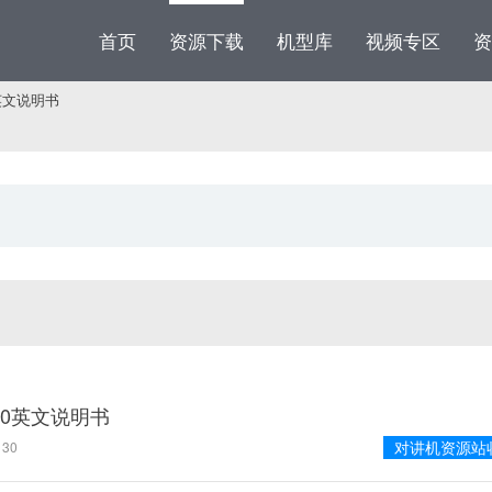
首页
资源下载
机型库
视频专区
资
0英文说明书
220英文说明书
对讲机资源站
30