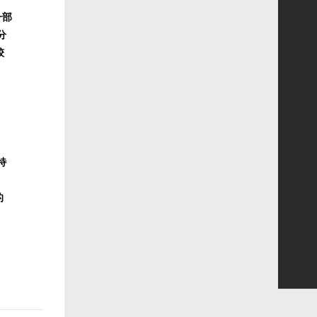
一部
分
较
特
的