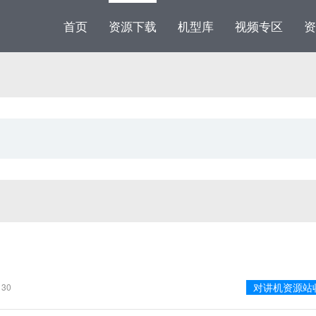
首页
资源下载
机型库
视频专区
资
对讲机资源站
30