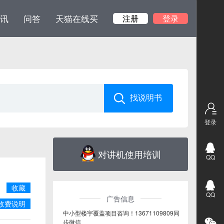
讯
问答
天猫在线买
注册
登录
登录
对讲机使用培训
QQ
收藏
QQ
广告信息
收费说明
中小型楼宇覆盖项目咨询！13671109809同
步微信