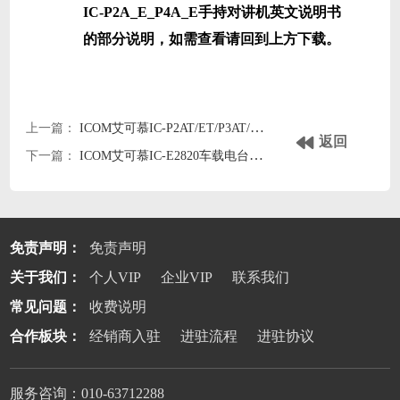
IC-P2A_E_P4A_E手持对讲机英文说明书
的部分说明，如需查看请回到上方下载。
上一篇：
ICOM艾可慕IC-P2AT/ET/P3AT/P4AT/ET手持对讲机icomp2at/et/p3at/p4at/et英文说明书
返回
下一篇：
ICOM艾可慕IC-E2820车载电台英文说明书
免责声明：
免责声明
关于我们：
个人VIP
企业VIP
联系我们
常见问题：
收费说明
合作板块：
经销商入驻
进驻流程
进驻协议
服务咨询：010-63712288