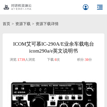
首页
资源下载
资源下载详情
ICOM艾可慕IC-290A/E业余车载电台
icom290a/e英文说明书
1739
0
30
浏览:
人浏览
下载:
次
积分:
分