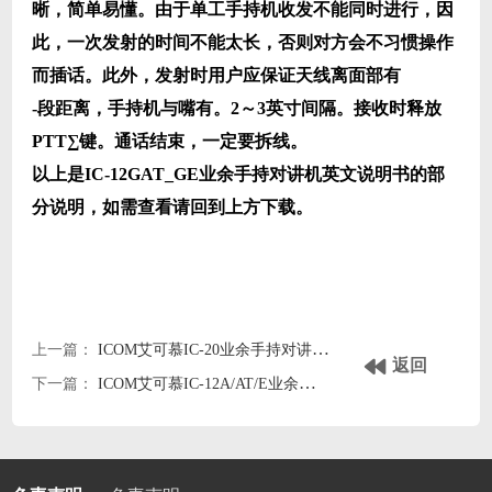
晰，简单易懂。由于单工手持机收发不能同时进行，因
此，一次发射的时间不能太长，否则对方会不习惯操作
而插话。此外，发射时用户应保证天线离面部有
-
段距离，手持机与嘴有。
2
～
3
英寸间隔。接收时释放
PTT∑
键。通话结束，一定要拆线。
以上是IC-12GAT_GE业余手持对讲机英文说明书的部
分说明，如需查看请回到上方下载。
上一篇：
ICOM艾可慕IC-20业余手持对讲机icom20英文说明书
返回
下一篇：
ICOM艾可慕IC-12A/AT/E业余手持对讲机icom12a/12at/12e英文说明书