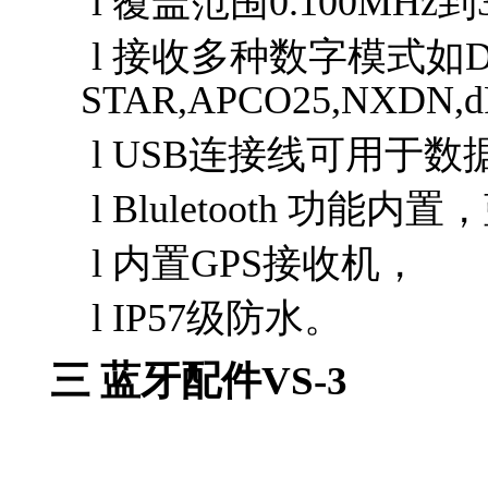
l 覆盖范围
0.100MHz
到
l 接收多种数字模式如
D
STAR,APCO25,NXDN,
l
USB
连接线可用于数
l
Bluletooth
功能内置，
l 内置
GPS
接收机，
l
IP57
级防水。
三 蓝牙配件
VS-3