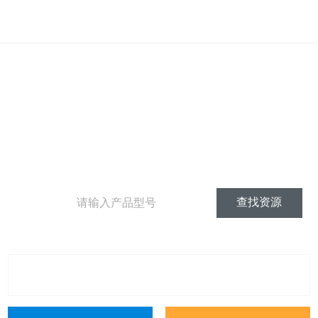
安全 · 高速 · 好用
对讲机说明书
对讲机软件
对讲机海报彩页
对讲机维修手册
对讲机证书
对讲机视频
查找资源