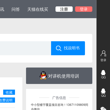
讯
问答
天猫在线买
注册
登录
登录
对讲机使用培训
QQ
收藏
QQ
广告信息
收费说明
中小型楼宇覆盖项目咨询！13671109809同
步微信