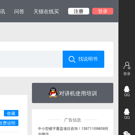
讯
问答
天猫在线买
注册
登录
登录
对讲机使用培训
QQ
收藏
QQ
广告信息
收费说明
中小型楼宇覆盖项目咨询！13671109809同
步微信