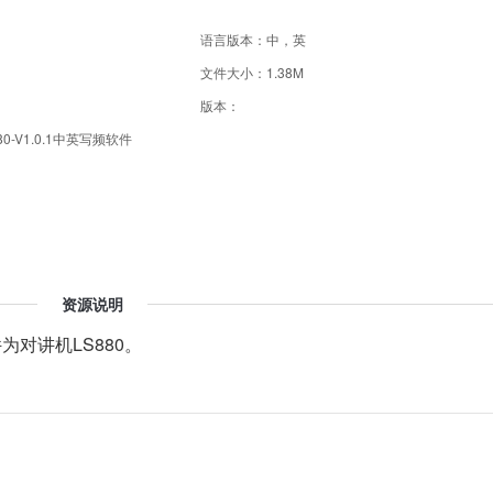
语言版本：中，英
文件大小：1.38M
版本：
-V1.0.1中英写频软件
资源说明
件为
对讲机LS880。