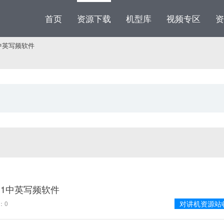
首页
资源下载
机型库
视频专区
资
.1中英写频软件
.0.1中英写频软件
对讲机资源站
：0