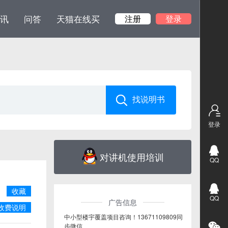
讯
问答
天猫在线买
注册
登录
登录
对讲机使用培训
QQ
收藏
QQ
广告信息
收费说明
中小型楼宇覆盖项目咨询！13671109809同
步微信