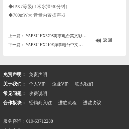
◆IPX7等级( 1米水深/30分钟)
◆700mW大 音量内置扬声器
上一篇：
YAESU HX370S海事电台英文彩页下载
返回
下一篇：
YAESU HX210E海事电台中文彩页下载
免责声明：
免责声明
关于我们：
个人VIP
企业VIP
联系我们
常见问题：
收费说明
合作板块：
经销商入驻
进驻流程
进驻协议
服务咨询：010-63712288