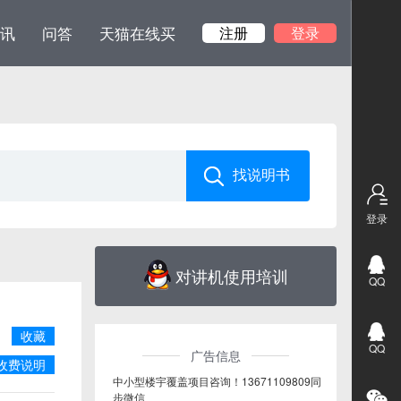
讯
问答
天猫在线买
注册
登录
登录
对讲机使用培训
QQ
收藏
QQ
广告信息
收费说明
中小型楼宇覆盖项目咨询！13671109809同
步微信