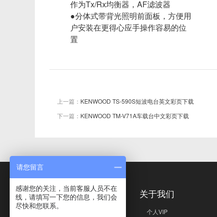
作为Tx/Rx均衡器，AF滤波器
●分体式带背光照明前面板，方便用
户安装在更得心应手操作容易的位
置
上一篇：
KENWOOD TS-590S短波电台英文彩页下载
下一篇：
KENWOOD TM-V71A车载台中文彩页下载
请您留言
感谢您的关注，当前客服人员不在
免责声明
关于我们
线，请填写一下您的信息，我们会
尽快和您联系。
免责声明
个人VIP