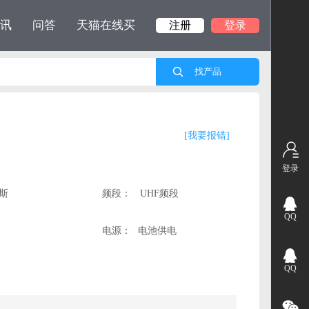
讯
问答
天猫在线买
注册
登录
[我要报错]
登录
斯
频段：
UHF频段
QQ
电源：
电池供电
QQ