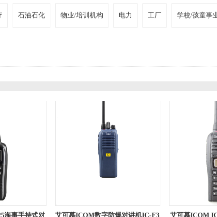
疗
石油石化
物业/培训机构
电力
工厂
学校/孩童事
M25海事手持式对
艾可慕ICOM数字防爆对讲机IC-F3
艾可慕ICOM IC-