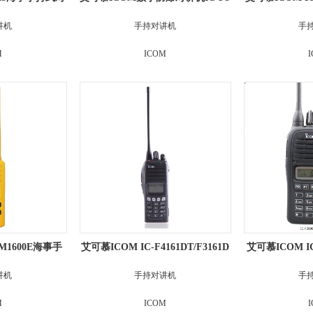
讲机防水对讲机
202DEX IC-F4202DEX氢气防爆电
T数字
讲机
手持对讲机
手
台加油站手台
M
ICOM
M1600E海事手
艾可慕ICOM IC-F4161DT/F3161D
艾可慕ICOM I
讲机
T数字手持机
讲机
手持对讲机
手
M
ICOM