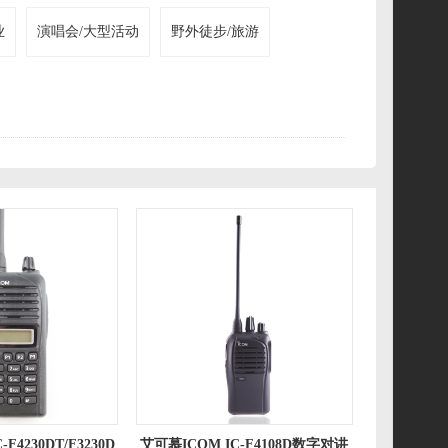
业
演唱会/大型活动
野外徒步/旅游
F4230DT/F3230D
艾可慕ICOM IC-F4108D数字对讲