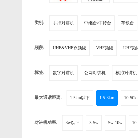
类别:
手持对讲机
中继台/中转台
车载台
频段:
UHF&VHF双频段
VHF频段
UHF频
标签:
数字对讲机
公网对讲机
模拟对讲机
最大通话距离:
1.5km以下
1.5-3km
10-50k
对讲机功率:
3w以下
3-5w
5w-10w
10