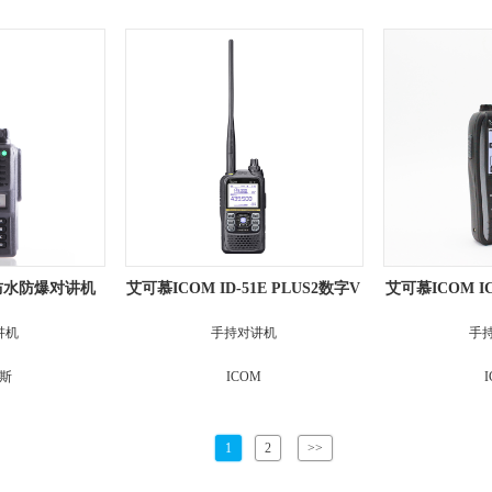
9防水防爆对讲机
艾可慕ICOM ID-51E PLUS2数字V
艾可慕ICOM I
HF/UHF双段手持对讲机 业余对讲
讲机
手持对讲机
手
机
斯
ICOM
1
2
>>