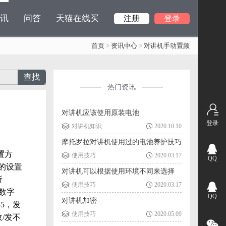
讯
问答
天猫在线买
注册
登录
首页
>
资讯中心
>
对讲机手动置频
查找
热门资讯
对讲机应该使用原装电池
登录
对讲机知识
2020.10.10
摩托罗拉对讲机使用过的电池养护技巧
置方
使用技巧
2020.03.17
QQ
的设置
对讲机可以根据使用环境不同来选择
所
使用技巧
2020.03.17
 数字
QQ
对讲机加密
5，发
使用技巧
2020.05.09
/发不