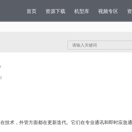
首页
资源下载
机型库
视频专区
资
？
32
的在技术，外管方面都在更新迭代。它们在专业通讯和
即时应急