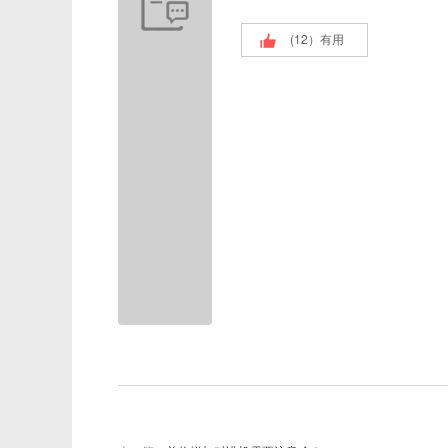
(
12
）有用