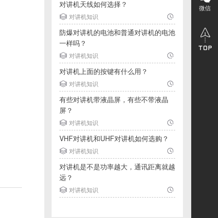
对讲机天线如何选择？
微信
对讲机知识
防爆对讲机的电池和普通对讲机的电池
一样吗？
对讲机知识
对讲机上面的按键有什么用？
对讲机知识
有些对讲机带液晶屏，有些不带液晶
屏？
对讲机知识
VHF对讲机和UHF对讲机如何选购？
对讲机知识
对讲机是不是功率越大，通讯距离就越
远？
对讲机知识