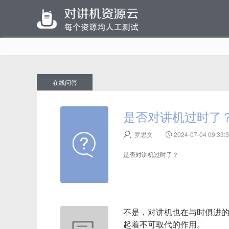
在线问答
是否对讲机过时了
罗思文
2024-07-04 09:33:
是否对讲机过时了？
不是，对讲机也在与时俱进
起着不可取代的作用。