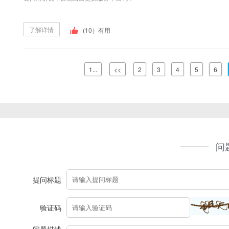
了解详情
(
10
）有用
1...
<<
2
3
4
5
6
问
提问标题
验证码